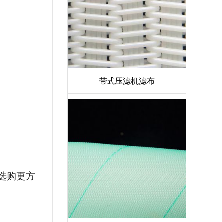
带式压滤机滤布
选购更方