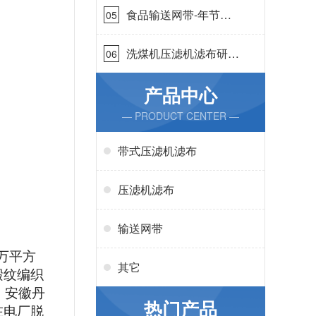
食品输送网带-年节省
05
成本75万{丹娜鸶过滤}
洗煤机压滤机滤布研发
06
生产-按需定制{丹娜鸶
过滤}
产品中心
— PRODUCT CENTER —
带式压滤机滤布
压滤机滤布
输送网带
万平方
其它
缎纹编织
，安徽丹
热门产品
在电厂脱