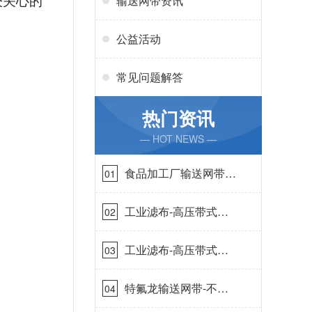
输送网带资讯
较关心的
公益活动
常见问题解答
热门资讯
— HOT NEWS —
食品加工厂输送网带哪
01
里有-耐温耐磨{丹娜鸶
过滤}
工业滤布-高压带式滤
02
布需要高强耐磨吗{丹
娜鸶过滤}
工业滤布-高压带式滤
03
布一定要高强耐磨{丹
娜鸶过滤}
特氟龙输送网带-不惧
04
高温{丹娜鸶过滤}