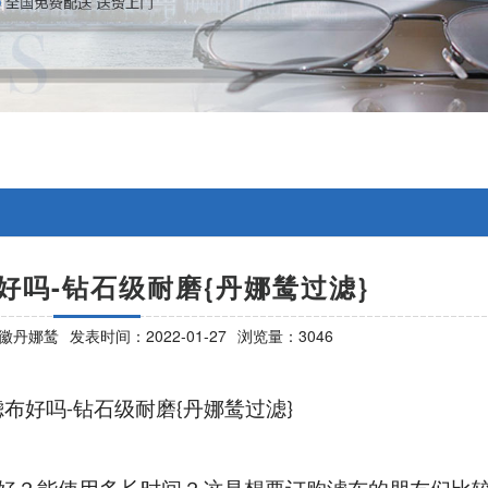
好吗-钻石级耐磨{丹娜鸶过滤}
徽丹娜鸶
发表时间：2022-01-27
浏览量：3046
滤布好吗
钻石级耐磨
丹娜鸶过滤
-
{
}