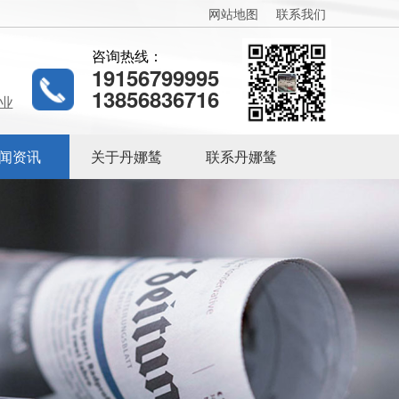
网站地图
联系我们
咨询热线：
19156799995
13856836716
业
闻资讯
关于丹娜鸶
联系丹娜鸶