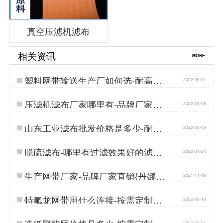
真空压滤机滤布
相关资讯
MORE
塑料网带输送生产厂如何选-耐高温
2022-06-01
耐磨损{丹娜鸶过滤}…
压滤机滤布厂家哪里有-品牌厂家口
2022-01-08
碑好{丹娜鸶过滤}…
山东工业滤布批发价格是多少-耐酸
2022-05-09
碱更重要{丹娜鸶过滤}…
脱硫滤布-哪里有过滤效果好的滤布
2022-01-24
{丹娜鸶过滤}…
生产网带厂家-品牌厂家直销{丹娜鸶
2021-11-16
过滤}…
特氟龙网带用什么连接-按需定制耐
2022-09-19
磨防跑偏[丹娜鸶]…
2022-08-01