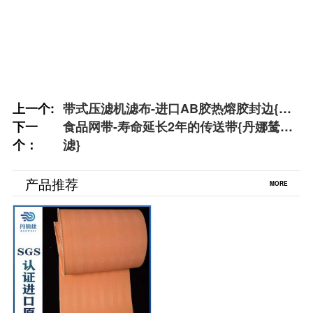
上一个:
带式压滤机滤布-进口AB胶热熔胶封边{丹
下一
娜鸶过滤}
食品网带-寿命延长2年的传送带{丹娜鸶过
个：
滤}
产品推荐
MORE