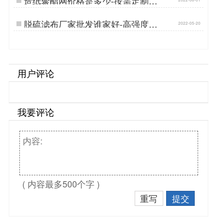
造纸聚酯网价格是多少-按需定制性
价比高[丹娜鸶]…
脱硫滤布厂家批发谁家好-高强度耐
2022-05-20
磨损{丹娜鸶过滤}…
用户评论
我要评论
( 内容最多500个字 )
重写
提交