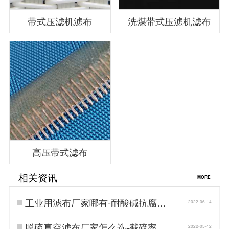
带式压滤机滤布
洗煤带式压滤机滤布
高压带式滤布
相关资讯
MORE
工业用滤布厂家哪有-耐酸碱抗腐蚀
2022-06-14
{丹娜鸶过滤}…
脱硫真空滤布厂家怎么选-截硫率
2022-05-12