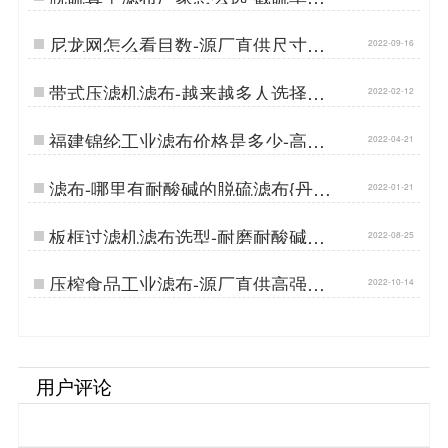
99.99%{丹娜鸶过滤}…
尼龙网怎么看目数-源厂直供尺寸目
2022-09-16
数准确[丹娜鸶]…
带式压滤机滤布-越来越多人选择钻
2022-02-12
石级耐磨{丹娜鸶过滤}…
福建锦纶工业滤布价格是多少-高强
2022-04-21
耐磨{丹娜鸶过滤}…
滤布-哪里有耐酸碱的脱硫滤布{丹娜
2022-01-21
鸶过滤}…
板框过滤机滤布选型-耐磨耐酸碱规
2022-08-25
格齐全[丹娜鸶]…
压榨食品工业滤布-源厂直供高强耐
2022-10-14
磨[丹娜鸶]…
用户评论