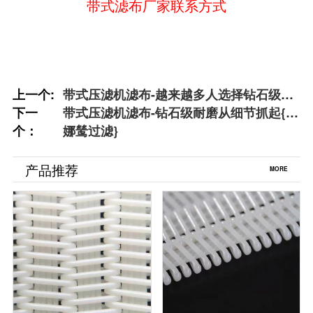
带式滤布厂家联系方式
上一个:
带式压滤机滤布-越来越多人选择钻石级耐
下一
磨{丹娜鸶过滤}
带式压滤机滤布-钻石级耐磨从细节抓起{丹
个：
娜鸶过滤}
产品推荐
MORE