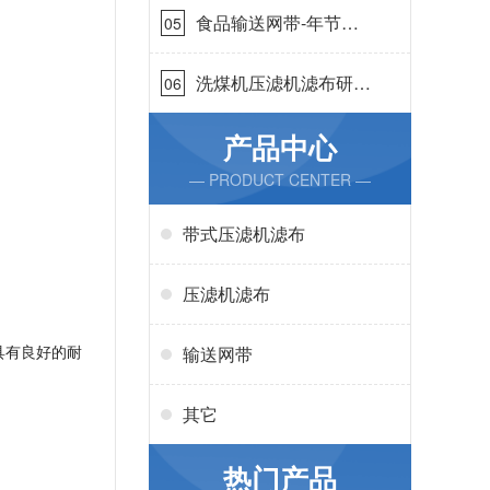
食品输送网带-年节省
05
成本75万{丹娜鸶过滤}
洗煤机压滤机滤布研发
06
生产-按需定制{丹娜鸶
过滤}
产品中心
— PRODUCT CENTER —
带式压滤机滤布
压滤机滤布
输送网带
具有良好的耐
其它
热门产品