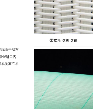
带式压滤机滤布
发现由于滤布
国
HV
进口丙
容易剥离不易