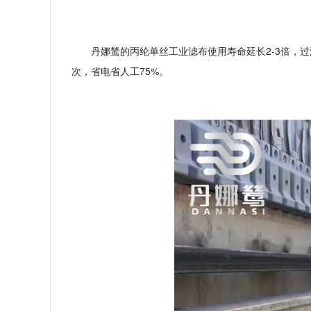
2-3
倍，过
丹娜鸶的丙纶单丝工业滤布使用寿命延长
次，省电省人工
75%
。