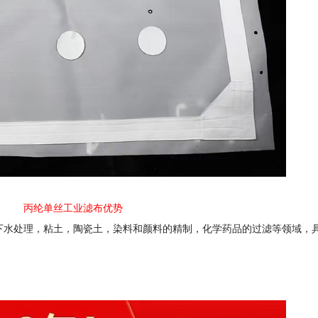
丙纶单丝工业滤布优势
下水处理，粘土，陶瓷土，染料和颜料的精制，化学药品的过滤等领域，