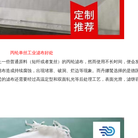
丙纶单丝工业滤布好处
便会
上一些普通原料（短纤或者复丝）的丙纶滤布，然而使用不长时间，
滤布造成持续腐蚀，出现堵塞、破洞、烂边等现象。而丹娜鸶选择的是德
鸶的滤布还需要经过高温定型和双面轧光等后处理工艺，表面光滑，滤饼