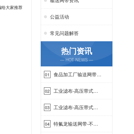
输送网带资讯
编给大家推荐
公益活动
常见问题解答
热门资讯
— HOT NEWS —
食品加工厂输送网带哪
01
里有-耐温耐磨{丹娜鸶
过滤}
工业滤布-高压带式滤
02
布需要高强耐磨吗{丹
娜鸶过滤}
工业滤布-高压带式滤
03
布一定要高强耐磨{丹
娜鸶过滤}
特氟龙输送网带-不惧
04
高温{丹娜鸶过滤}