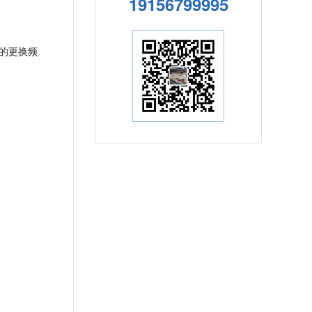
19156799995
的更换频