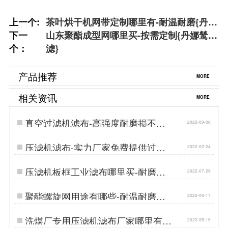
上一个:
茶叶烘干机网带定制哪里有-耐温耐磨{丹娜
下一
鸶过滤}
山东聚酯成型网哪里买-按需定制{丹娜鸶过
个：
滤}
产品推荐
MORE
相关资讯
MORE
真空过滤机滤布-高强度耐磨损不易
2022-09-06
跑偏[丹娜鸶]…
压滤机滤布-实力厂家免费提供过滤
2022-02-24
解决方案{丹娜鸶过滤}…
压滤机板框工业滤布哪里买-耐磨损
2022-07-29
高性价比[丹娜鸶]…
聚酯螺旋网用途有哪些-耐温耐磨不
2022-09-17
跑偏[丹娜鸶]…
洗煤厂专用压滤机滤布厂家哪里有-
2022-05-19
高强度耐磨损{丹娜鸶过滤}…