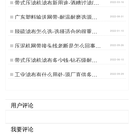
带式压滤机滤布新用途-酒糟过滤{丹
2022-03-16
娜鸶过滤}…
广东塑料输送网带-耐温耐磨选源厂
2022-08-31
定制[丹娜鸶]…
脱硫滤布怎么选-选择适合的很重要
2022-01-10
{丹娜鸶过滤}…
压泥机网带接头线老断是怎么回事-
2022-09-26
耐磨耐用…
带式压滤机滤布多少钱-钻石级耐磨
2022-06-10
损{丹娜鸶过滤}…
工业滤布有什么用处-源厂直供多规
2022-09-29
格按需定制…
用户评论
我要评论