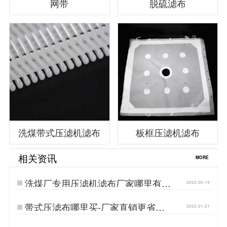
网带
脱硫滤布
洗煤带式压滤机滤布
板框压滤机滤布
相关资讯
MORE
洗煤厂专用压滤机滤布厂家哪里有-
2022-05-19
高强度耐磨损{丹娜鸶过滤}…
带式压滤布哪里买-厂家直销更省钱
2022-01-21
{丹娜鸶过滤}…