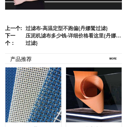
上一个:
过滤布-高温定型不跑偏{丹娜鸶过滤}
下一
压泥机滤布多少钱-详细价格看这里{丹娜鸶
个：
过滤}
产品推荐
MORE