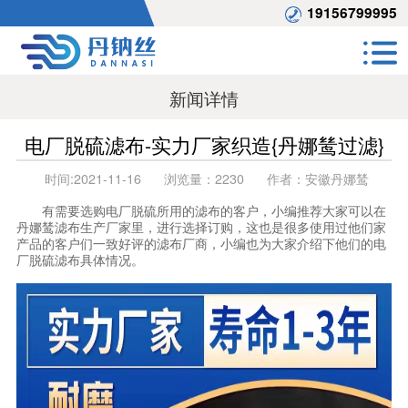
19156799995
新闻详情
电厂脱硫滤布-实力厂家织造{丹娜鸶过滤}
时间:
2021-11-16
浏览量：
2230
作者：
安徽丹娜鸶
有需要选购电厂脱硫所用的滤布的客户，小编推荐大家可以在
丹娜鸶
滤布生产厂家里，进行选择订购，这也是很多使用过他们家
产品的客户们一致好评的滤布厂商，小编也为大家介绍下他们的电
厂脱硫滤布具体情况。