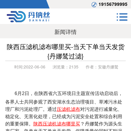
19156799995
新闻详情
陕西压滤机滤布哪里买-当天下单当天发货
{丹娜鸶过滤}
时间:
2022-06-06
浏览量：
2135
作者：
安徽丹娜鸶
后，
6月2日，在陕西省六五环境日主题宣传活动启动
各界人士共同参观了西安湖水生态治理项目、草滩污水处
理厂和污泥处理厂。通过
压滤机滤布
对污泥进行减量化、
稳定化、无害化处理，已经成为污泥安全处置和综合利用
的重要保障。
陕西压滤机滤布哪里买
？丹娜鸶作为源头生
产厂家，急单当天下单当天发货，保障质量的同时不耽误