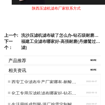
陕西压滤机滤布厂家联系方式
上一个:
洗沙压滤机滤布破了怎么办-钻石级耐磨损
下一
{丹娜鸶过滤}
福建工业滤布哪家好-高强耐磨{丹娜鸶过
个：
滤}
产品推荐
MORE
相关资讯
MORE
西安工业滤布生产厂家哪有-耐酸碱
2022-06-07
抗腐蚀{丹娜鸶过滤}…
化工专用压滤机滤布哪家好-钻石级
2022-05-12
耐磨{丹娜鸶过滤}…
生活用纸成型网-源厂按需定制解决
2022-09-07