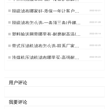
方案[丹娜鸶]…
脱硫滤布哪家好-质保一年让客户更
2022-02-21
放心{丹娜鸶过滤}…
脱硫滤布怎么选-一条顶三条{丹娜鸶
2022-01-28
过滤}…
塑料输送网带哪里有-耐磨耐高温{丹
2022-05-14
娜鸶过滤}…
带式压滤机滤布怎么选-联系厂家当
2022-02-25
天下单当天发货{丹娜鸶过滤}…
洗煤机压滤机滤布哪里买-高强耐磨
2022-05-23
{丹娜鸶过滤}…
用户评论
我要评论