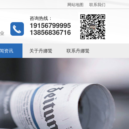
网站地图
联系我们
咨询热线：
19156799995
13856836716
业
闻资讯
关于丹娜鸶
联系丹娜鸶