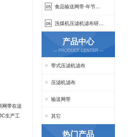
食品输送网带-年节省
05
成本75万{丹娜鸶过滤}
洗煤机压滤机滤布研发
06
生产-按需定制{丹娜鸶
过滤}
产品中心
— PRODUCT CENTER —
带式压滤机滤布
压滤机滤布
输送网带
料网带在这
其它
JC生产工
热门产品