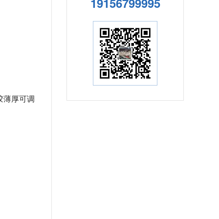
19156799995
胶薄厚可调