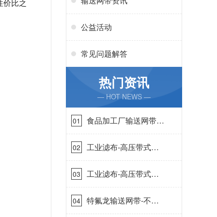
输送网带资讯
性价比之
公益活动
常见问题解答
热门资讯
— HOT NEWS —
食品加工厂输送网带哪
01
里有-耐温耐磨{丹娜鸶
过滤}
工业滤布-高压带式滤
02
布需要高强耐磨吗{丹
娜鸶过滤}
工业滤布-高压带式滤
03
布一定要高强耐磨{丹
娜鸶过滤}
特氟龙输送网带-不惧
04
高温{丹娜鸶过滤}