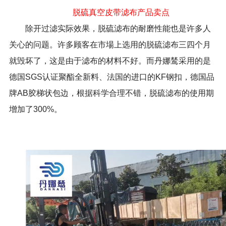
脱硫真空皮带滤布产品卖点
除开过滤实际效果，脱硫滤布的耐磨性能也是许多人
关心的问题。许多顾客在市場上选用的脱硫滤布三四个月
就毁坏了，这是由于滤布的材料不好。而丹娜鸶采用的是
德国
SGS
认证聚酯全新料、法国的进口的
KF
钢扣，德国品
牌
AB
胶梯状包边，根据科学合理不错，脱硫滤布的使用期
增加了
300%
。