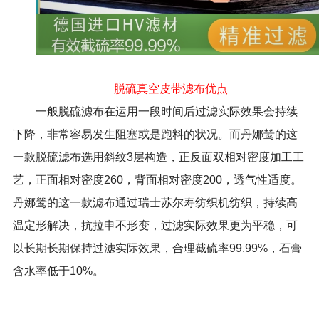
脱硫真空皮带滤布优点
一般脱硫滤布在运用一段时间后过滤实际效果会持续
下降，非常容易发生阻塞或是跑料的状况。而丹娜鸶的这
一款脱硫滤布选用斜纹
3
层构造，正反面双相对密度加工工
艺，正面相对密度
260
，背面相对密度
200
，透气性适度。
丹娜鸶的这一款滤布通过瑞士苏尔寿纺织机纺织，持续高
温定形解决，抗拉申不形变，过滤实际效果更为平稳，可
以长期长期保持过滤实际效果，合理截硫率
99.99%，石膏
含水率低于10%
。