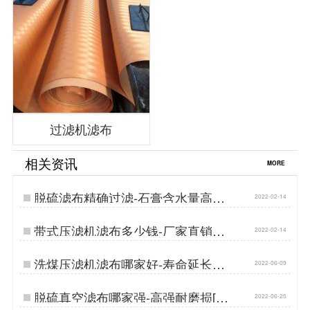
过滤机滤布
相关资讯
MORE
脱硫滤布精确过滤-石膏含水量高怎
2022-02-14
么办{丹娜鸶过滤}…
带式压滤机滤布多少钱-厂家直销按
2022-02-14
需定制{丹娜鸶过滤}…
洗煤压滤机滤布哪家好-寿命延长
2022-06-09
300%{丹娜鸶过滤}…
脱硫真空滤布哪家强-高强耐磨损[丹
2022-06-25
娜鸶]…