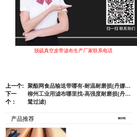
脱硫真空皮带滤布生产厂家联系电话
上一个:
聚酯网食品输送带哪有-耐温耐磨损{丹娜鸶
下一
过滤}
柳州工业用滤布哪里找-高强度耐磨损{丹娜
个：
鸶过滤}
产品推荐
MORE