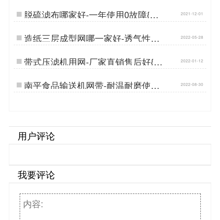
脱硫滤布哪家好-一年使用0故障{丹
2021-12-01
娜鸶过滤}…
造纸三层成型网哪一家好-透气性适
2022-05-28
度{丹娜鸶过滤}…
带式压滤机用网-厂家直销售后好{丹
2022-01-12
娜鸶过滤}…
南平食品输送机网带-耐温耐磨使用
2022-08-30
寿命长[丹娜鸶]…
用户评论
我要评论