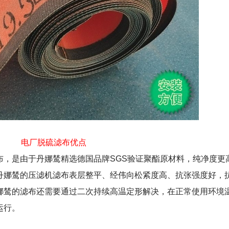
电厂脱硫滤布优点
布，是由于丹娜鸶精选德国品牌
SGS
验证聚酯原材料，纯净度更
丹娜鸶的压滤机滤布表层整平、经伟向松紧度高、抗张强度好，
娜鸶的滤布还需要通过二次持续高温定形解决，在正常使用环境
运行。