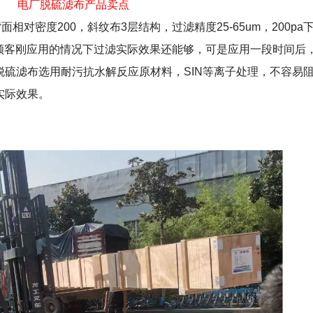
电厂脱硫滤布产品卖点
背面相对密度
200
，斜纹布
3
层结构，过滤精度
25-65um
，
200pa
顾客刚应用的情况下过滤实际效果还能够，可是应用一段时间后
脱硫滤布选用耐污抗水解反应原材料，
SIN
等离子处理，不容易
实际效果。