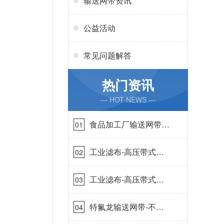
输送网带资讯
公益活动
常见问题解答
热门资讯
— HOT NEWS —
食品加工厂输送网带哪
01
里有-耐温耐磨{丹娜鸶
过滤}
工业滤布-高压带式滤
02
布需要高强耐磨吗{丹
娜鸶过滤}
工业滤布-高压带式滤
03
布一定要高强耐磨{丹
娜鸶过滤}
特氟龙输送网带-不惧
04
高温{丹娜鸶过滤}