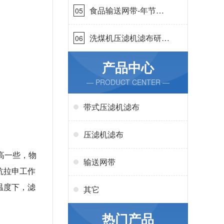
食品输送网带-年节省
05
成本75万{丹娜鸶过滤}
洗煤机压滤机滤布研发
06
生产-按需定制{丹娜鸶
过滤}
产品中心
— PRODUCT CENTER —
带式压滤机滤布
压滤机滤布
高一些，物
输送网带
抗拉申工作
温度下，滤
其它
热门产品