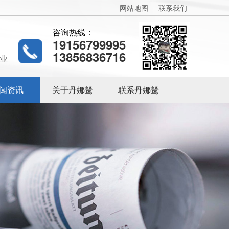
网站地图
联系我们
咨询热线：
19156799995
13856836716
业
闻资讯
关于丹娜鸶
联系丹娜鸶