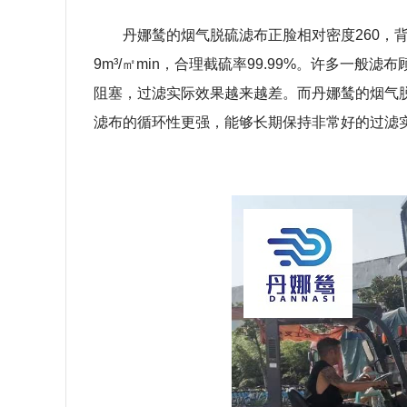
丹娜鸶的烟气脱硫滤布正脸相对密度
260
，
9m³/
㎡
min
，合理截硫率
99.99%
。许多一般滤布
阻塞，过滤实际效果越来越差。而丹娜鸶的烟气
滤布的循环性更强，能够长期保持非常好的过滤