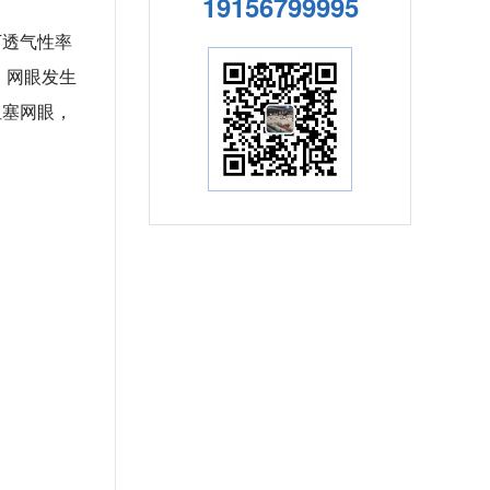
19156799995
下透气性率
，网眼发生
阻塞网眼，