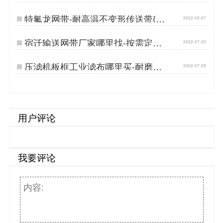
磨耐用[丹娜鸶]…
特氟龙网带-耐高温不变形传送带{丹
2022-02-07
娜鸶过滤}…
宿迁输送网带厂家哪里找-按需定制
2022-07-20
选这家[丹娜鸶]…
压滤机板框工业滤布哪里买-耐磨损
2022-07-29
高性价比[丹娜鸶]…
用户评论
我要评论