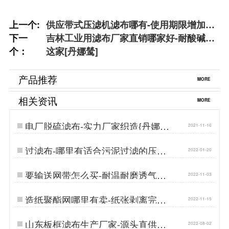
上一个:
供应带式压滤机滤布哪有-使用期限增加
下一
300%[丹娜鸶]
吉林工业用滤布厂家直销哪家好-耐酸碱选
个：
这家[丹娜鸶]
产品推荐
MORE
相关资讯
MORE
电厂脱硫滤布-实力厂家织造{丹娜鸶
2021-11-16
过滤}…
过滤布-哪里有适合污泥过滤的压滤
2022-01-20
机滤布{丹娜鸶过滤}…
要输送网带怎么买-耐温耐磨透气性
2022-11-03
好[丹娜鸶]…
造纸聚酯网哪里有卖-纸张剥离完整
2022-11-15
{丹娜鸶过滤}…
山东板框滤布生产厂家-源头直供耐
2022-08-02