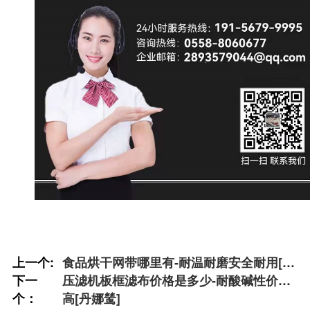
上一个:
食品烘干网带哪里有-耐温耐磨安全耐用[丹
下一
娜鸶]
压滤机板框滤布价格是多少-耐酸碱性价比
个：
高[丹娜鸶]