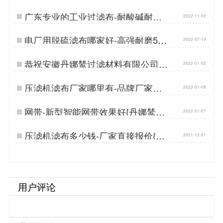
广东专业的工业过滤布-耐酸碱耐腐
2022-11-02
蚀寿命长…
电厂用脱硫滤布哪家好-高强耐磨500
2022-07-19
强在用[丹娜鸶]…
恭祝安徽丹娜鸶过滤材料有限公司
2022-01-02
——通过ISO9001认证…
压滤机滤布厂家哪里有-品牌厂家口
2022-01-08
碑好{丹娜鸶过滤}…
网带-新型智能网带效果好{丹娜鸶过
2022-01-07
滤}…
压滤机滤布多少钱-厂家直接报价{丹
2021-12-21
娜鸶过滤}…
用户评论