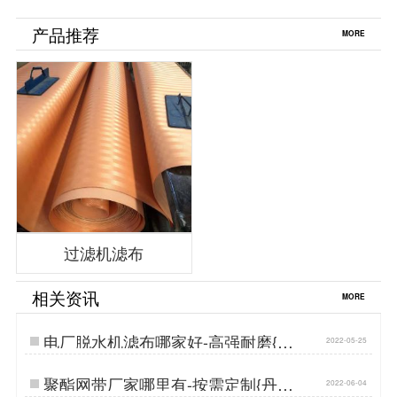
产品推荐
MORE
过滤机滤布
相关资讯
MORE
电厂脱水机滤布哪家好-高强耐磨{丹
2022-05-25
娜鸶过滤}…
聚酯网带厂家哪里有-按需定制{丹娜
2022-06-04
鸶过滤}…