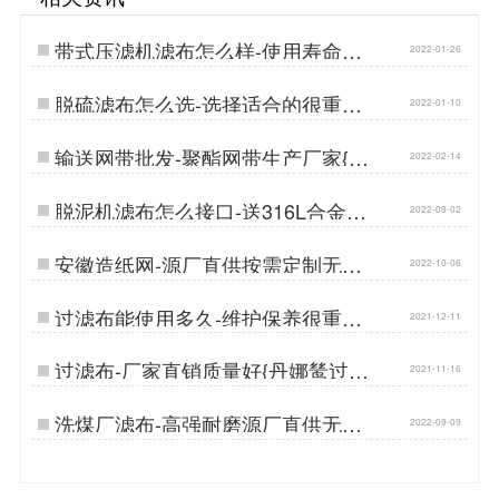
带式压滤机滤布怎么样-使用寿命延
2022-01-26
长一年{丹娜鸶过滤}…
脱硫滤布怎么选-选择适合的很重要
2022-01-10
{丹娜鸶过滤}…
输送网带批发-聚酯网带生产厂家{丹
2022-02-14
娜鸶过滤}…
脱泥机滤布怎么接口-送316L合金连
2022-09-02
接线[丹娜鸶]…
安徽造纸网-源厂直供按需定制无差
2022-10-06
价…
过滤布能使用多久-维护保养很重要
2021-12-11
{丹娜鸶过滤}…
过滤布-厂家直销质量好{丹娜鸶过滤}
2021-11-16
…
洗煤厂滤布-高强耐磨源厂直供无差
2022-09-09
价[丹娜鸶]…