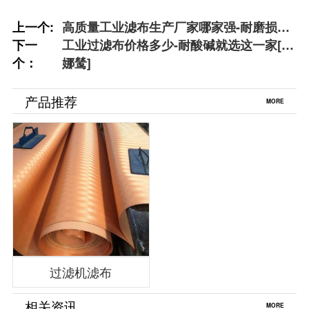
上一个:
高质量工业滤布生产厂家哪家强-耐磨损选
下一
这一家[丹娜鸶]
工业过滤布价格多少-耐酸碱就选这一家[丹
个：
娜鸶]
产品推荐
MORE
过滤机滤布
相关资讯
MORE