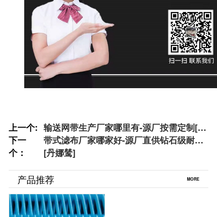
上一个:
输送网带生产厂家哪里有-源厂按需定制[丹
下一
娜鸶]
带式滤布厂家哪家好-源厂直供钻石级耐磨
个：
[丹娜鸶]
产品推荐
MORE