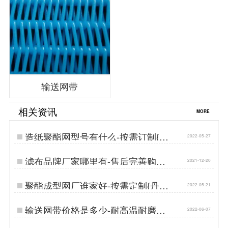
输送网带
相关资讯
MORE
造纸聚酯网型号有什么-按需订制{丹
2022-05-27
娜鸶过滤}…
滤布品牌厂家哪里有-售后完善购买
2021-12-20
方便{丹娜鸶过滤}…
聚酯成型网厂谁家好-按需定制{丹娜
2022-05-21
鸶过滤}…
输送网带价格是多少-耐高温耐磨损
2022-06-07
{丹娜鸶过滤}…