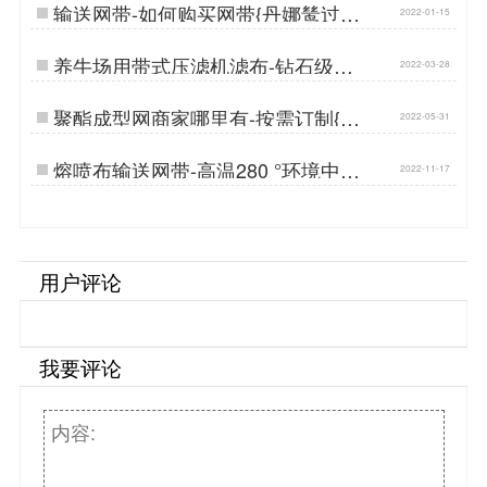
输送网带-如何购买网带{丹娜鸶过滤}
2022-01-15
…
养牛场用带式压滤机滤布-钻石级耐
2022-03-28
磨{丹娜鸶过滤}…
聚酯成型网商家哪里有-按需订制{丹
2022-05-31
娜鸶过滤}…
熔喷布输送网带-高温280 °环境中性
2022-11-17
能良好{丹娜鸶过滤}…
用户评论
我要评论