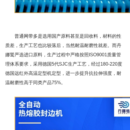
普通网带多是选用国产原料甚至是回收料，材料的性
质差，生产工艺也比较落后，当然耐温耐磨性就差。而丹
娜鸶严选进口原料，生产过程中严格按照
ISO9001
质量管
理体系要求，采用德国
5
代
SJC
生产工艺，经过
180-220
度
德国远红外高温定型机定型，进一步提升抗拉伸强度，耐
温耐磨性高于同类产品
75%
。