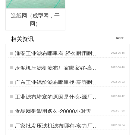
造纸网（成型网，干
网）
相关资讯
MORE
淮安工业滤布哪里有-经久耐用耐腐
2022-06-15
蚀{丹娜鸶过滤}…
压泥机压滤机滤布厂家哪家好-高强
2022-06-10
耐磨{丹娜鸶过滤}…
广东工业锦纶滤布哪里找-高强耐磨
2022-06-22
{丹娜鸶过滤}…
工业滤布堵塞的原因是什么-源厂按
2022-10-12
需定制…
食品网带能用多久-20000小时无障
2022-01-28
碍运转{丹娜鸶过滤}…
厂家批发压滤机滤布哪有-实力厂家
2022-06-24
一手货源[丹娜鸶]…