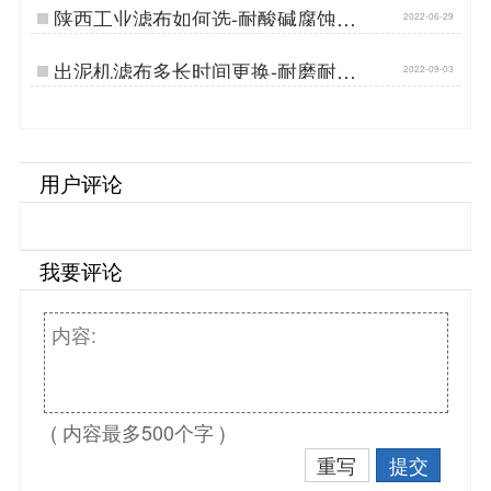
陕西工业滤布如何选-耐酸碱腐蚀很
2022-06-29
重要[丹娜鸶]…
出泥机滤布多长时间更换-耐磨耐用
2022-09-03
寿命长[丹娜鸶]…
用户评论
我要评论
( 内容最多500个字 )
重写
提交