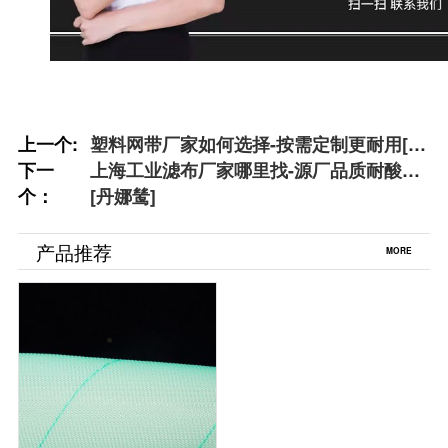
上一个:
塑料网带厂家如何选择-按需定制更耐用[丹
下一
娜鸶]
上海工业滤布厂家哪里找-源厂品质耐酸碱
个：
[丹娜鸶]
产品推荐
MORE