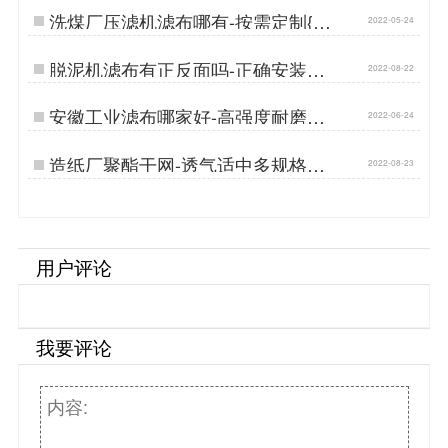
洗煤厂压滤机滤布哪有-按需定制{丹
2022-05-24
娜鸶过滤}…
脱泥机滤布有正反面吗-正确安装寿
2022-08-22
命长[丹娜鸶]…
安徽工业滤布哪家好-高强度耐磨损
2022-06-24
选这个[丹娜鸶]…
造纸厂聚酯干网-透气适中多规格可
2022-08-23
定制[丹娜鸶]…
用户评论
我要评论