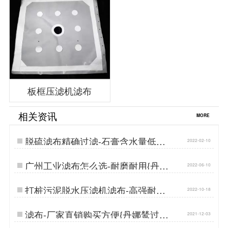
板框压滤机滤布
相关资讯
MORE
脱硫滤布精确过滤-石膏含水量低于
2022-02-10
10%{丹娜鸶过滤}…
广州工业滤布怎么选-耐磨耐用{丹娜
2022-06-10
鸶过滤}…
打桩污泥脱水压滤机滤布-高强耐磨
2022-10-18
寿命长…
滤布-厂家直销购买方便{丹娜鸶过滤}
2021-12-03
…