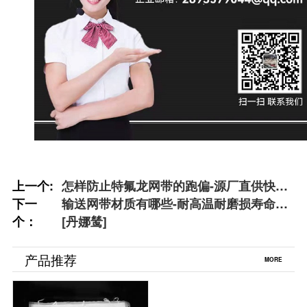
上一个:
怎样防止特氟龙网带的跑偏-源厂直供快速
下一
解决[丹娜鸶]
输送网带材质有哪些-耐高温耐磨损寿命长
个：
[丹娜鸶]
产品推荐
MORE