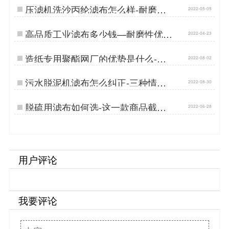
压滤机洗沙丙纶滤布怎么样-耐磨耐
2022-05-05
用耐酸碱{丹娜鸶过滤}…
高品质工业滤布多少钱—耐磨性优
2022-04-23
{丹娜鸶过滤}…
造纸专用聚酯网厂的优势是什么-按
2022-08-02
需定做无价差[丹娜鸶]…
污水脱泥机滤布怎么纠正-三种情况
2022-08-30
解决方案[丹娜鸶]…
脱硫用滤布如何选-这一款商品截硫
2022-06-28
率99.99%[丹娜鸶]…
用户评论
我要评论