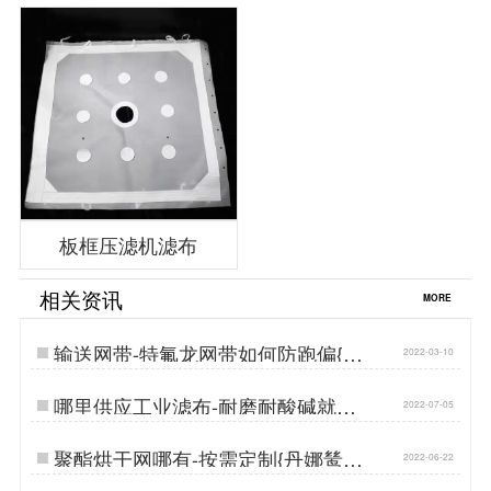
板框压滤机滤布
相关资讯
MORE
输送网带-特氟龙网带如何防跑偏{丹
2022-03-10
娜鸶过滤}…
哪里供应工业滤布-耐磨耐酸碱就选
2022-07-05
这家[丹娜鸶]…
聚酯烘干网哪有-按需定制{丹娜鸶过
2022-06-22
滤}…