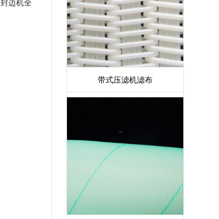
胶封边机全
带式压滤机滤布