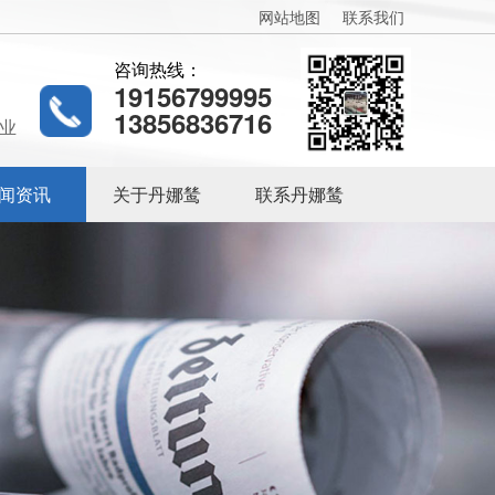
网站地图
联系我们
咨询热线：
19156799995
13856836716
业
闻资讯
关于丹娜鸶
联系丹娜鸶