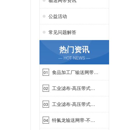
输送网带资讯
公益活动
常见问题解答
热门资讯
— HOT NEWS —
食品加工厂输送网带哪
01
里有-耐温耐磨{丹娜鸶
过滤}
工业滤布-高压带式滤
02
布需要高强耐磨吗{丹
娜鸶过滤}
工业滤布-高压带式滤
03
布一定要高强耐磨{丹
娜鸶过滤}
特氟龙输送网带-不惧
04
高温{丹娜鸶过滤}