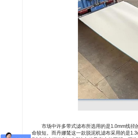
市场中许多带式滤布所选用的是1.0mm线
命较短。而丹娜鸶这一款脱泥机滤布采用的是1.3m