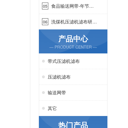
食品输送网带-年节省
05
成本75万{丹娜鸶过滤}
洗煤机压滤机滤布研发
06
生产-按需定制{丹娜鸶
过滤}
产品中心
— PRODUCT CENTER —
带式压滤机滤布
压滤机滤布
输送网带
其它
热门产品