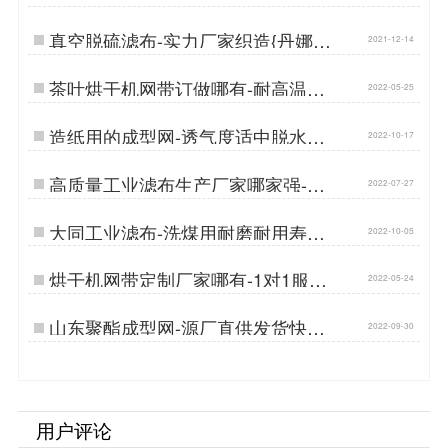
制{丹娜鸶过滤}…
真空脱硫滤布-实力厂家织造{丹娜鸶
2021-12-14
过滤}…
茶叶烘干机网带订做哪有-耐高温耐
2022-05-25
磨损{丹娜鸶过滤}…
造纸用的成型网-透气度适中脱水性
2022-10-17
能好…
高质量工业滤布生产厂家哪家强-耐
2022-07-27
磨损选这一家[丹娜鸶]…
大同工业滤布-洗煤用耐磨耐用寿命
2022-10-05
长…
烘干机网带定制厂家哪有-1对1服务
2022-05-24
{丹娜鸶过滤}…
山东聚酯成型网-源厂直供发货快质
2022-09-30
量好…
用户评论