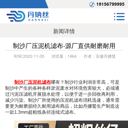
19156799995
新闻详情
制沙厂压泥机滤布-源厂直供耐磨耐用
时间:
2022-11-05
浏览量：
1964
作者：
安徽丹娜鸶
制沙厂压泥机滤布
哪有？制沙行业利润非常高，可是
制沙中产生的各种各样淤泥废水对环境危害较大，必须通
过污泥压滤机开展脱水处理，以便于进一步回收再利用，
减少污染。制沙厂所使用的压泥机滤布消耗迅速，通常需
要更为耐磨损经久耐用滤布商品，比如丹娜鸶生产制造这
一款1.3mm超粗线条径连续式滤布。