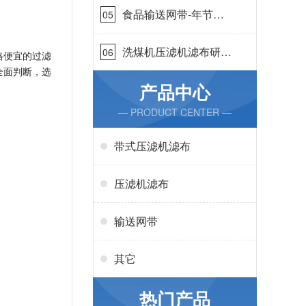
食品输送网带-年节省
05
成本75万{丹娜鸶过滤}
洗煤机压滤机滤布研发
06
格便宜的过滤
生产-按需定制{丹娜鸶
全面判断，选
过滤}
产品中心
— PRODUCT CENTER —
带式压滤机滤布
压滤机滤布
输送网带
其它
热门产品