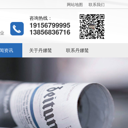
网站地图
联系我们
咨询热线：
19156799995
13856836716
业
闻资讯
关于丹娜鸶
联系丹娜鸶