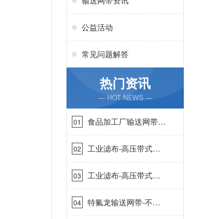
输送网带资讯
公益活动
常见问题解答
热门资讯
— HOT NEWS —
食品加工厂输送网带哪
01
里有-耐温耐磨{丹娜鸶
过滤}
工业滤布-高压带式滤
02
布需要高强耐磨吗{丹
娜鸶过滤}
工业滤布-高压带式滤
03
布一定要高强耐磨{丹
娜鸶过滤}
特氟龙输送网带-不惧
04
高温{丹娜鸶过滤}