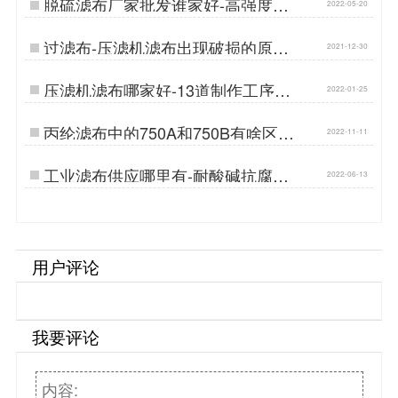
脱硫滤布厂家批发谁家好-高强度耐
2022-05-20
磨损{丹娜鸶过滤}…
过滤布-压滤机滤布出现破损的原因
2021-12-30
有哪些{丹娜鸶过滤}…
​压滤机滤布哪家好-13道制作工序品
2022-01-25
质更好{丹娜鸶过滤}…
丙纶滤布中的750A和750B有啥区别
2022-11-11
{丹娜鸶过滤}…
工业滤布供应哪里有-耐酸碱抗腐蚀
2022-06-13
{丹娜鸶过滤}…
用户评论
我要评论