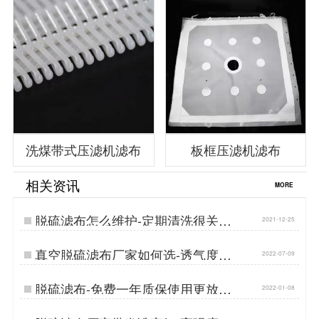
洗煤带式压滤机滤布
板框压滤机滤布
相关资讯
MORE
脱硫滤布怎么维护-定期清洗很关键
2021-12-25
{丹娜鸶过滤}…
真空脱硫滤布厂家如何选-透气度适
2022-07-09
中准确过滤[丹娜鸶]…
脱硫滤布-免费一年质保使用更放心
2022-01-08
{丹娜鸶过滤}…