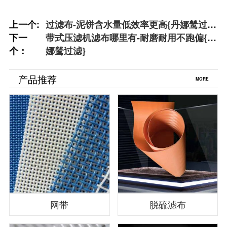
上一个:
过滤布-泥饼含水量低效率更高{丹娜鸶过
下一
滤}
带式压滤机滤布哪里有-耐磨耐用不跑偏{丹
个：
娜鸶过滤}
产品推荐
MORE
网带
脱硫滤布