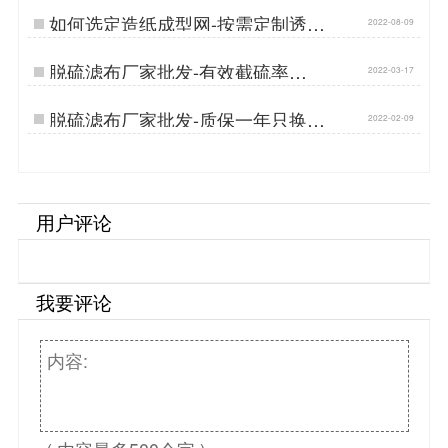
如何选定造纸成型网-按需定制透气
2022-08-09
度适中[丹娜鸶]…
脱硫滤布厂家批发-有效截硫率
2022-03-17
99.99%{丹娜鸶过滤}…
脱硫滤布厂家批发-质保一年只换不
2022-02-09
修{丹娜鸶过滤}…
用户评论
我要评论