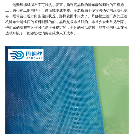
选购压滤机滤布不可以贪小便宜，购到高品质的滤布能够顺利的工程施
工，减少施工期的時间，进而减少成本费。王老板由于便宜买伪劣的压滤机滤
布，经常会出现方向跑偏的状况，那样就因小失大了。丹娜鸶过滤厂家的压滤
机滤布全是進口的原料制做的的，品质是很非常好的。非常少会出常见故障，
他们家的滤布在运作时也是十分稳定的，十分的可以信赖，非常少的职工在旁
边就可以了，能够协助消费者减少人工成本。