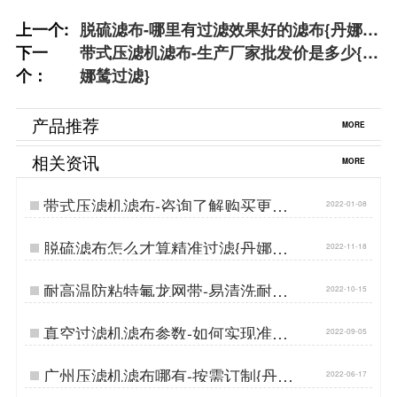
上一个:
脱硫滤布-哪里有过滤效果好的滤布{丹娜鸶
下一
过滤}
带式压滤机滤布-生产厂家批发价是多少{丹
个：
娜鸶过滤}
产品推荐
MORE
相关资讯
MORE
带式压滤机滤布-咨询了解购买更放
2022-01-08
心{丹娜鸶过滤}…
脱硫滤布怎么才算精准过滤{丹娜鸶
2022-11-18
过滤}…
耐高温防粘特氟龙网带-易清洗耐磨
2022-10-15
耐用…
真空过滤机滤布参数-如何实现准确
2022-09-05
过滤[丹娜鸶]…
广州压滤机滤布哪有-按需订制{丹娜
2022-06-17
鸶过滤}…