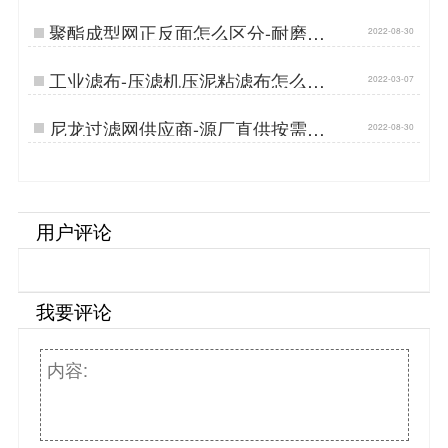
聚酯成型网正反面怎么区分-耐磨耐
2022-08-30
用成型质量好[丹娜鸶]…
工业滤布-压滤机压泥粘滤布怎么办
2022-03-07
{丹娜鸶过滤}…
尼龙过滤网供应商-源厂直供按需定
2022-08-30
制[丹娜鸶]…
用户评论
我要评论