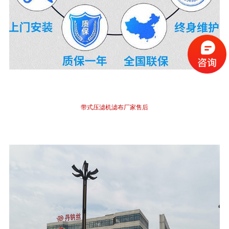
带式压滤机
滤布
厂家售后