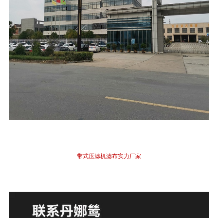
带式压滤机
滤布
实力厂家