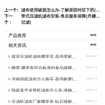
上一个:
滤布使用破损怎么办-了解原因对症下药{丹
下一
娜鸶过滤}
带式压滤机滤布安装-售后服务保障{丹娜鸶
个：
过滤}
产品推荐
MORE
相关资讯
MORE
煤泥压滤机滤布哪里买-高强度耐磨
2022-05-23
损{丹娜鸶过滤}…
网带-哪里有符合标准的食品级网带
2022-01-19
{丹娜鸶过滤}…
河南脱硫滤布怎么购买-高强耐磨{丹
2022-05-13
娜鸶过滤}…
脱硫真空皮带机滤布怎么选-准确过
2022-05-14
滤{丹娜鸶过滤}…
压滤机滤布厂家哪里有-钻石级耐磨
2022-07-14
选这家[丹娜鸶]…