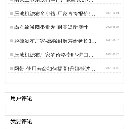
厂直供耐酸碱[丹娜鸶]…
压滤机滤布多少钱-厂家直接报价{丹
2021-12-21
娜鸶过滤}…
南京输送网带批发-耐高温耐磨性价
2022-08-24
比高[丹娜鸶]…
脱硫滤布厂家-高强耐磨寿命延长3倍
2022-02-16
{丹娜鸶过滤}…
压滤机滤布厂家的价格贵吗-进口的
2022-06-23
质量国产价钱[丹娜鸶]…
网带-使用寿命如何提高{丹娜鸶过滤}
2021-12-09
…
用户评论
我要评论