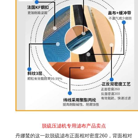
脱硫压滤机专用滤布产品卖点
丹娜鸶的这一款脱硫滤布正面相对密度260，背面相对