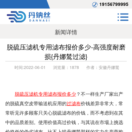
19156799995
新闻详情
脱硫压滤机专用滤布报价多少-高强度耐磨
损{丹娜鸶过滤}
时间:
2022-06-01
浏览量：
1878
作者：
安徽丹娜鸶
脱硫压滤机专用滤布报价多少
？不一样生产厂家出产
的脱硫真空皮带输送机应用的
过滤布
价钱差异非常大，常
常听见许多顾客只关心脱硫滤布的价钱，而不考虑到在其
中的品质差别。使用价值高过价钱，与其说在市場上挑选
价格低的伪劣滤布，比不上找丹娜鸶那样的实力生产商购