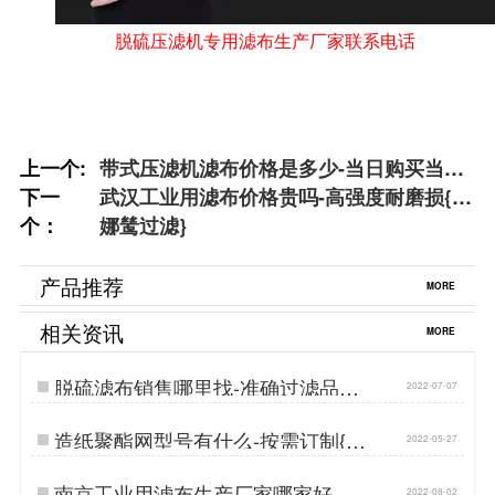
脱硫压滤机专用滤布生产厂家联系电话
上一个:
带式压滤机滤布价格是多少-当日购买当日
下一
发货{丹娜鸶过滤}
武汉工业用滤布价格贵吗-高强度耐磨损{丹
个：
娜鸶过滤}
产品推荐
MORE
相关资讯
MORE
脱硫滤布销售哪里找-准确过滤品质
2022-07-07
好[丹娜鸶]…
造纸聚酯网型号有什么-按需订制{丹
2022-05-27
娜鸶过滤}…
南京工业用滤布生产厂家哪家好-源
2022-08-02