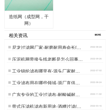
造纸网（成型网，干
网）
相关资讯
MORE
尼龙过滤网厂家-耐磨耐用寿命长[丹
2022-08-24
娜鸶]…
压泥机网带接头线老断是怎么回事-
2022-09-26
耐磨耐用…
工业锦纶滤布哪里有-源头厂家耐磨
2022-07-02
耐用[丹娜鸶]…
工业滤布用在哪些领域-源厂直供性
2022-08-24
价比高[丹娜鸶]…
广东专业的工业过滤布-耐酸碱耐腐
2022-11-02
蚀寿命长…
带式压滤机滤布新用途-酒糟过滤{丹
2022-03-16
娜鸶过滤}…