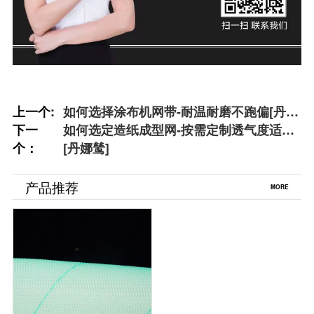
上一个:
如何选择涂布机网带-耐温耐磨不跑偏[丹娜
下一
鸶]
如何选定造纸成型网-按需定制透气度适中
个：
[丹娜鸶]
产品推荐
MORE