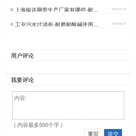
上海输送网带生产厂家有哪些-耐温
2022-05-19
耐磨{丹娜鸶过滤}…
工业污水过滤布-耐磨耐酸碱使用寿
2022-08-20
命长[丹娜鸶]…
用户评论
我要评论
( 内容最多500个字 )
重写
提交