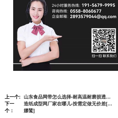
上一个:
山东食品网带怎么选择-耐高温耐磨损透气
下一
性好[丹娜鸶]
造纸成型网厂家在哪儿-按需定做无价差[丹
个：
娜鸶]