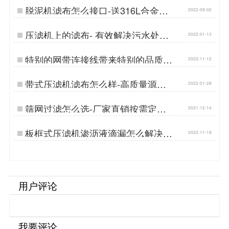
脱泥机滤布怎么接口-送316L合金连
2022-09-02
接线[丹娜鸶]…
压滤机上的滤布- 有效解决污水处理
2022-01-13
难题{丹娜鸶过滤}…
特别的网带连接线带来特别的品质
2022-11-12
{丹娜鸶过滤}…
带式压滤机滤布怎么样-高质量源于
2022-01-28
小细节{丹娜鸶过滤}…
筛网过滤怎么选-厂家直销按需定制
2021-12-14
{丹娜鸶过滤}…
板框式压滤机渗沥液滴漏怎么解决？
2022-11-18
{丹娜鸶过滤}…
用户评论
我要评论