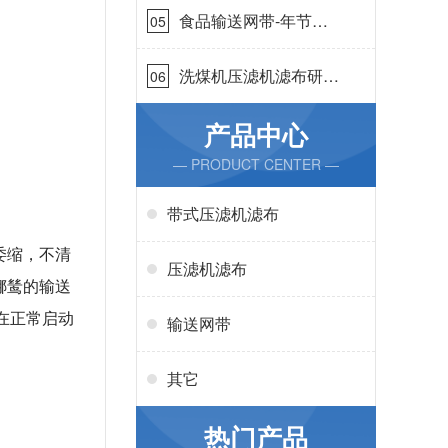
食品输送网带-年节省
05
成本75万{丹娜鸶过滤}
洗煤机压滤机滤布研发
06
生产-按需定制{丹娜鸶
过滤}
产品中心
— PRODUCT CENTER —
带式压滤机滤布
委缩，不清
压滤机滤布
娜鸶的输送
在正常启动
输送网带
其它
热门产品