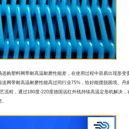
场选购塑料网带耐高温耐磨性能差，在使用过程中容易出现形变
输送网带耐高温耐磨性能高过同行业
75%
，恰好能摆脱困境。丹
艺流程，通过
180
度
-220
度德国远红外线持续高温定形机解决，
老。