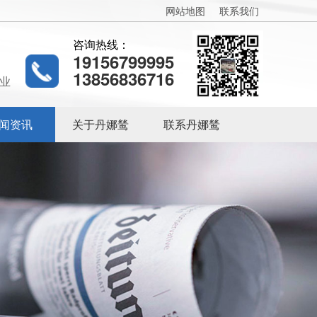
网站地图
联系我们
咨询热线：
19156799995
13856836716
业
闻资讯
关于丹娜鸶
联系丹娜鸶