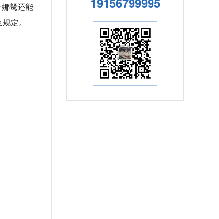
19156799995
丹娜鸶还能
全规定。