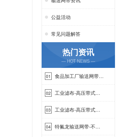
输送网带资讯
公益活动
常见问题解答
热门资讯
— HOT NEWS —
食品加工厂输送网带哪
01
里有-耐温耐磨{丹娜鸶
过滤}
工业滤布-高压带式滤
02
布需要高强耐磨吗{丹
娜鸶过滤}
工业滤布-高压带式滤
03
布一定要高强耐磨{丹
娜鸶过滤}
特氟龙输送网带-不惧
04
高温{丹娜鸶过滤}