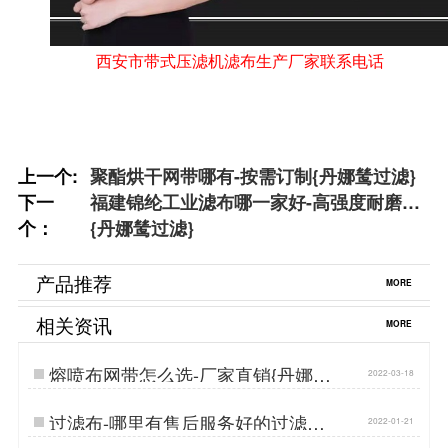
西安市带式压滤机滤布生产厂家联系电话
上一个:
聚酯烘干网带哪有-按需订制{丹娜鸶过滤}
下一
福建锦纶工业滤布哪一家好-高强度耐磨损
个：
{丹娜鸶过滤}
产品推荐
MORE
相关资讯
MORE
熔喷布网带怎么选-厂家直销{丹娜鸶
2022-03-18
过滤}…
过滤布-哪里有售后服务好的过滤布
2022-01-21
厂家{丹娜鸶过滤}…