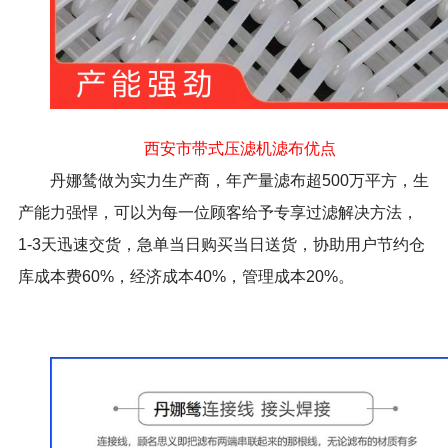
西安市带式压滤机滤布优点
丹娜鸶做为实力生产商，年产量滤布超
500
万平方，生
产能力强悍，可以为每一位顾客给予专享过滤解决方法，
1-3
天迅速交货，急单当日购买当日送货，协助用户节约仓
库成本费
60%
，经济成本
40%
，管理成本
20%
。