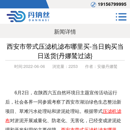
19156799995
新闻详情
西安市带式压滤机滤布哪里买-当日购买当
日送货{丹娜鸶过滤}
时间:
2022-06-06
浏览量：
2253
作者：
安徽丹娜鸶
6月
2
日，在陕西六五自然环境日主题宣传活动运行
后，社会各界一同参观考察了西安市湖泊绿色生态整治新
项目、草滩污水处理站和淤泥处理站。根据带式
压滤机滤
布
对淤泥开展减量化、防老化、无害化，已经变成淤泥处
理和开发利用的主要保障。
西安市带式压滤机滤布哪里