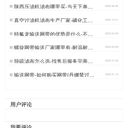
陕西压滤机滤布哪里买-当天下单当
2022-06-06
天发货{丹娜鸶过滤}…
真空过滤机滤布生产厂家-磷化工用
2022-10-21
耐磨耐酸碱…
​特氟龙输送网带的优势是什么-不惧
2022-03-09
高温{丹娜鸶过滤}…
螺旋网带输送厂家哪里有-耐温耐磨
2022-05-28
{丹娜鸶过滤}…
脱硫滤布怎么选-找售后服务完善的
2022-01-25
厂家{丹娜鸶过滤}…
输送网带-如何购买网带{丹娜鸶过滤}
2022-01-15
…
用户评论
我要评论