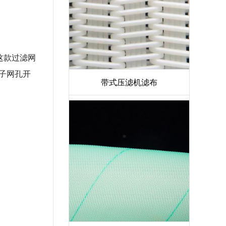
这款过滤网
子网孔开
带式压滤机滤布