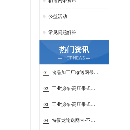
输送网带资讯
公益活动
常见问题解答
热门资讯
— HOT NEWS —
食品加工厂输送网带哪
01
里有-耐温耐磨{丹娜鸶
过滤}
工业滤布-高压带式滤
02
布需要高强耐磨吗{丹
娜鸶过滤}
工业滤布-高压带式滤
03
布一定要高强耐磨{丹
娜鸶过滤}
特氟龙输送网带-不惧
04
高温{丹娜鸶过滤}