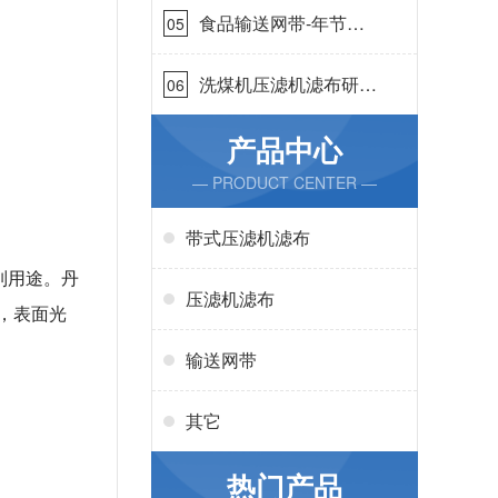
食品输送网带-年节省
05
成本75万{丹娜鸶过滤}
洗煤机压滤机滤布研发
06
生产-按需定制{丹娜鸶
过滤}
产品中心
— PRODUCT CENTER —
带式压滤机滤布
列用途。丹
压滤机滤布
，表面光
输送网带
其它
热门产品