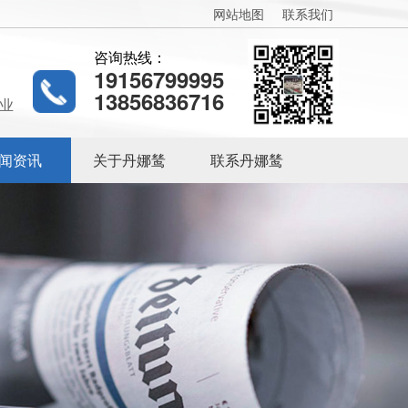
网站地图
联系我们
咨询热线：
19156799995
13856836716
业
闻资讯
关于丹娜鸶
联系丹娜鸶