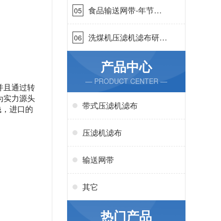
食品输送网带-年节省
05
成本75万{丹娜鸶过滤}
洗煤机压滤机滤布研发
06
生产-按需定制{丹娜鸶
过滤}
产品中心
— PRODUCT CENTER —
并且通过转
为实力源头
带式压滤机滤布
钱，进口的
压滤机滤布
输送网带
其它
热门产品