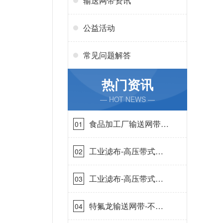
输送网带资讯
公益活动
常见问题解答
热门资讯
— HOT NEWS —
食品加工厂输送网带哪
01
里有-耐温耐磨{丹娜鸶
过滤}
工业滤布-高压带式滤
02
布需要高强耐磨吗{丹
娜鸶过滤}
工业滤布-高压带式滤
03
布一定要高强耐磨{丹
娜鸶过滤}
特氟龙输送网带-不惧
04
高温{丹娜鸶过滤}