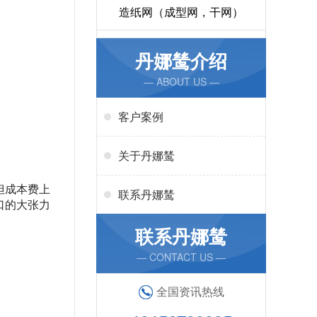
造纸网（成型网，干网）
丹娜鸶介绍
— ABOUT US —
客户案例
关于丹娜鸶
但成本费上
联系丹娜鸶
口的大张力
联系丹娜鸶
— CONTACT US —
全国资讯热线