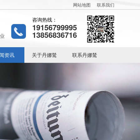
网站地图
联系我们
咨询热线：
19156799995
13856836716
业
闻资讯
关于丹娜鸶
联系丹娜鸶