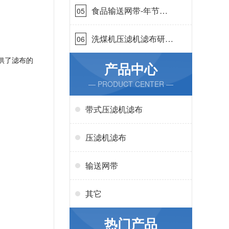
食品输送网带-年节省
05
成本75万{丹娜鸶过滤}
洗煤机压滤机滤布研发
06
生产-按需定制{丹娜鸶
供了滤布的
过滤}
产品中心
— PRODUCT CENTER —
带式压滤机滤布
压滤机滤布
输送网带
其它
热门产品