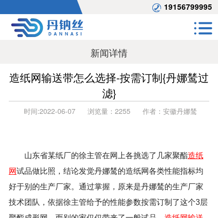
19156799995
新闻详情
造纸网输送带怎么选择-按需订制{丹娜鸶过
滤}
时间:
2022-06-07
浏览量：
2255
作者：
安徽丹娜鸶
山东省某纸厂的徐主管在网上各挑选了几家聚酯
造纸
网
试品做比照，结论发觉丹娜鸶的造纸网各类性能指标均
好于别的生产厂家。通过掌握，原来是丹娜鸶的生产厂家
技术团队，依据徐主管给予的性能参数按需订制了这个3层
聚酯成形网，而别的家仅仅带来了一般试品。
造纸网输送