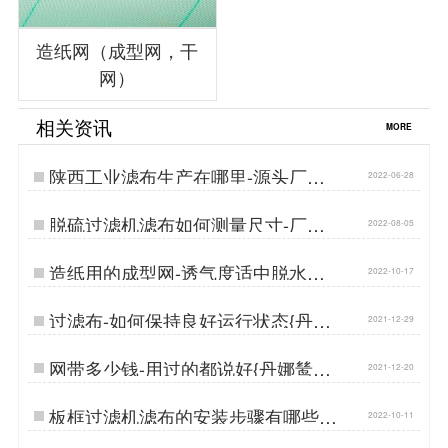
造纸网（成型网，干
网）
相关资讯
MORE
陕西工业滤布生产在哪里-源头厂家
2022-06-28
更耐磨[丹娜鸶]…
脱硫过滤机滤布如何测量尺寸-厂家
2022-08-05
上门服务[丹娜鸶]…
造纸用的成型网-透气度适中脱水性
2022-10-17
能好…
过滤布-如何保持良好运行状态{丹娜
2021-12-29
鸶过滤}…
网带多少钱-用过的都说好{丹娜鸶过
2021-12-20
滤}…
板框过滤机滤布的安装步骤有哪些-
2022-10-11
源厂安装指导…