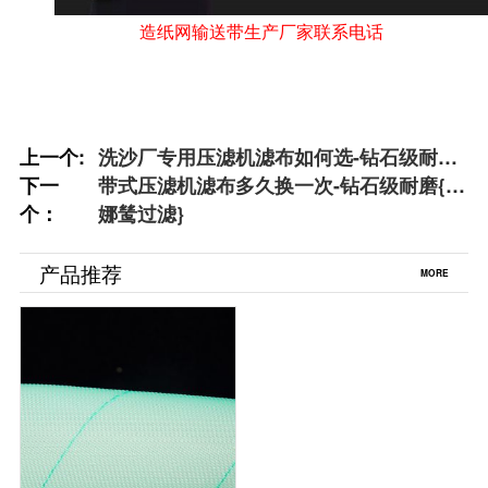
造纸网输送带生产厂家联系电话
上一个:
洗沙厂专用压滤机滤布如何选-钻石级耐磨
下一
损{丹娜鸶过滤}
​带式压滤机滤布多久换一次-钻石级耐磨{丹
个：
娜鸶过滤}
产品推荐
MORE