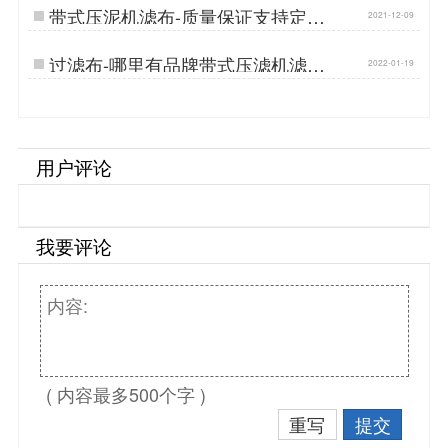
带式压泥机滤布-质量保证支持定制
2021-12-09
{丹娜鸶过滤}…
过滤布-哪里有品牌带式压滤机滤布
2022-01-19
厂家{丹娜鸶过滤}…
用户评论
我要评论
( 内容最多500个字 )
重写
提交