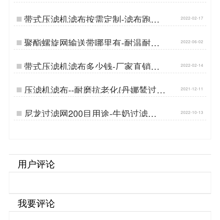
滤{丹娜鸶过滤}…
带式压滤机滤布按需定制-滤布跑偏
2022-02-17
原因分析{丹娜鸶过滤}…
​聚酯螺旋网输送带哪里有-耐温耐磨
2022-06-02
{丹娜鸶过滤}…
带式压滤机滤布多少钱-厂家直销按
2022-02-14
需定制{丹娜鸶过滤}…
压滤机滤布--耐磨抗老化{丹娜鸶过
2021-12-11
滤}…
尼龙过滤网200目用途-牛奶过滤…
2022-10-13
用户评论
我要评论