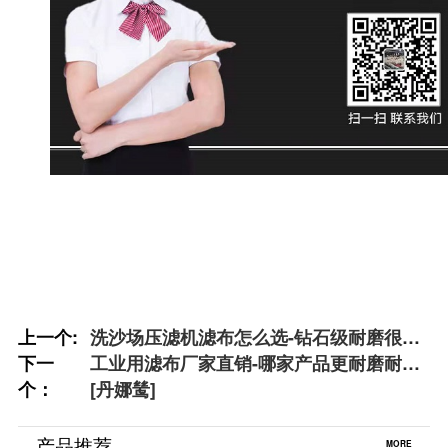
上一个:
洗沙场压滤机滤布怎么选-钻石级耐磨很重
下一
要[丹娜鸶]
工业用滤布厂家直销-哪家产品更耐磨耐用
个：
[丹娜鸶]
产品推荐
MORE