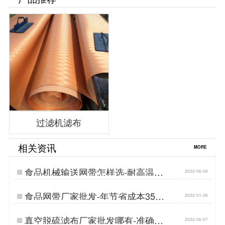
过滤机滤布
相关资讯
MORE
食品机械输送网带怎样选-耐高温耐
2022-06-08
磨损{丹娜鸶过滤}…
食品网带厂家批发-年节省成本35万
2022-01-26
的传送带{丹娜鸶过滤}…
真空脱硫滤布厂家批发哪有-准确过
2022-06-07