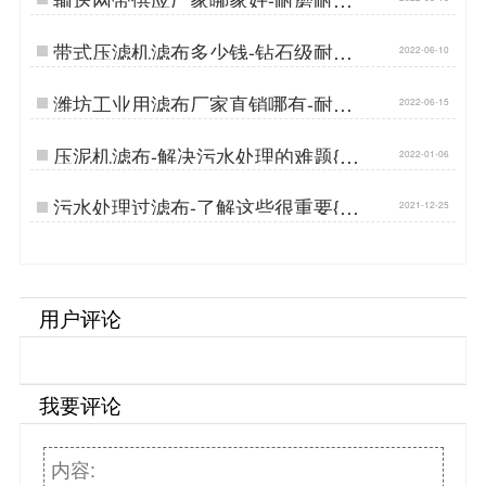
{丹娜鸶过滤}…
带式压滤机滤布多少钱-钻石级耐磨
2022-06-10
损{丹娜鸶过滤}…
潍坊工业用滤布厂家直销哪有-耐磨
2022-06-15
损经久耐用{丹娜鸶过滤}…
压泥机滤布-解决污水处理的难题{丹
2022-01-06
娜鸶过滤}…
污水处理过滤布-了解这些很重要{丹
2021-12-25
娜鸶过滤}…
用户评论
我要评论