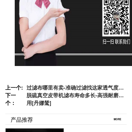
上一个:
过滤布哪里有卖-准确过滤找这家透气度适
下一
中[丹娜鸶]
脱硫真空皮带机滤布寿命多长-高强耐磨耐
个：
用[丹娜鸶]
产品推荐
MORE