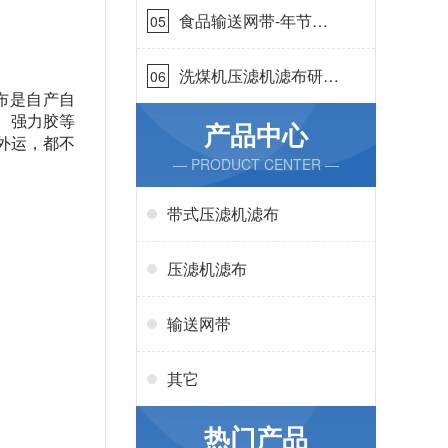
食品输送网带-年节省
05
成本75万{丹娜鸶过滤}
洗煤机压滤机滤布研发
06
生产-按需定制{丹娜鸶
布是自产自
过滤}
、强力胶等
产品中心
外运，都不
— PRODUCT CENTER —
带式压滤机滤布
压滤机滤布
输送网带
其它
热门产品