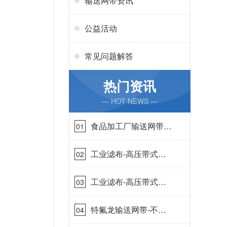
输送网带资讯
公益活动
常见问题解答
热门资讯
— HOT NEWS —
食品加工厂输送网带哪
01
里有-耐温耐磨{丹娜鸶
过滤}
工业滤布-高压带式滤
02
布需要高强耐磨吗{丹
娜鸶过滤}
工业滤布-高压带式滤
03
布一定要高强耐磨{丹
娜鸶过滤}
特氟龙输送网带-不惧
04
高温{丹娜鸶过滤}