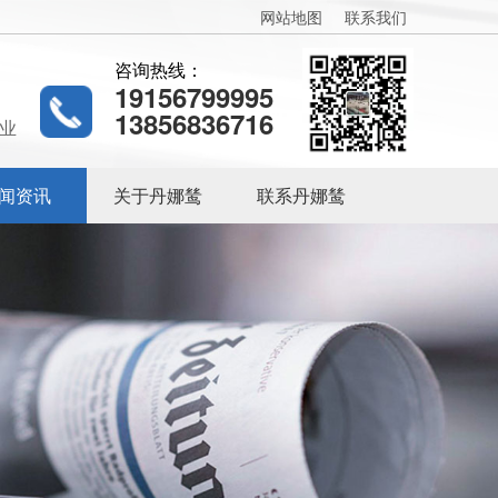
网站地图
联系我们
咨询热线：
19156799995
13856836716
业
闻资讯
关于丹娜鸶
联系丹娜鸶