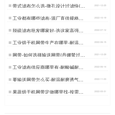
带式滤布怎么选-微孔设计过滤快{丹
2021-12-25
娜鸶过滤}…
工业都有哪些滤布-源厂直供规格齐
2022-10-19
全…
脱硫滤布批发哪家好-选这家高强耐
2022-07-12
磨不跑偏[丹娜鸶]…
工业烘干机网带生产在哪里-耐温耐
2022-06-15
磨损{丹娜鸶过滤}…
网带-如何选择输送网带{丹娜鸶过滤}
2021-12-29
…
工业滤布供应商哪里有-耐酸碱耐腐
2022-06-14
蚀{丹娜鸶过滤}…
要输送网带怎么买-耐温耐磨透气性
2022-11-03
好[丹娜鸶]…
果蔬烘干机网带定做哪里找-按需定
2022-05-31
制{丹娜鸶过滤}…