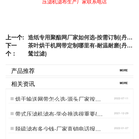
压滤机滤布生产厂家联系电话
上一个:
造纸专用聚酯网厂家如何选-按需订制{丹娜
下一
鸶过滤}
茶叶烘干机网带定制哪里有-耐温耐磨{丹娜
个：
鸶过滤}
产品推荐
MORE
相关资讯
MORE
烘干输送网带怎么选-源头厂家按需
2022-07-11
定制[丹娜鸶]…
带式压滤机滤布-学会挑选很重要{丹
2021-12-29
娜鸶过滤}…
脱硫滤布多少钱-厂家直销电话报价
2022-01-07
{丹娜鸶过滤}…