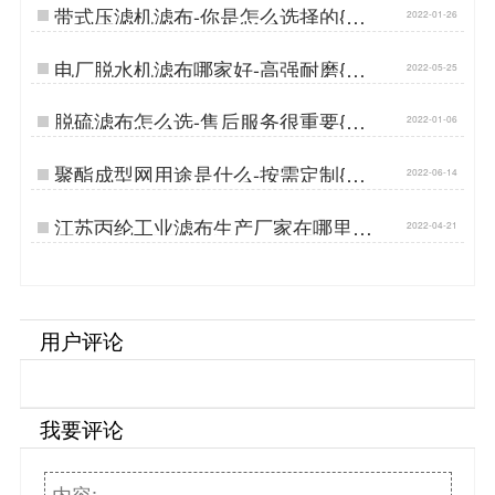
带式压滤机滤布-你是怎么选择的{丹
2022-01-26
娜鸶过滤}…
电厂脱水机滤布哪家好-高强耐磨{丹
2022-05-25
娜鸶过滤}…
脱硫滤布怎么选-售后服务很重要{丹
2022-01-06
娜鸶过滤}…
聚酯成型网用途是什么-按需定制{丹
2022-06-14
娜鸶过滤}…
江苏丙纶工业滤布生产厂家在哪里-
2022-04-21
耐酸碱{丹娜鸶过滤}…
用户评论
我要评论