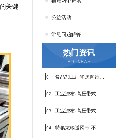
输送网带资讯
布的关键
公益活动
常见问题解答
热门资讯
— HOT NEWS —
食品加工厂输送网带哪
01
里有-耐温耐磨{丹娜鸶
过滤}
工业滤布-高压带式滤
02
布需要高强耐磨吗{丹
娜鸶过滤}
工业滤布-高压带式滤
03
布一定要高强耐磨{丹
娜鸶过滤}
特氟龙输送网带-不惧
04
高温{丹娜鸶过滤}