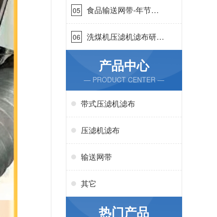
食品输送网带-年节省
05
成本75万{丹娜鸶过滤}
洗煤机压滤机滤布研发
06
生产-按需定制{丹娜鸶
过滤}
产品中心
— PRODUCT CENTER —
带式压滤机滤布
压滤机滤布
输送网带
其它
热门产品