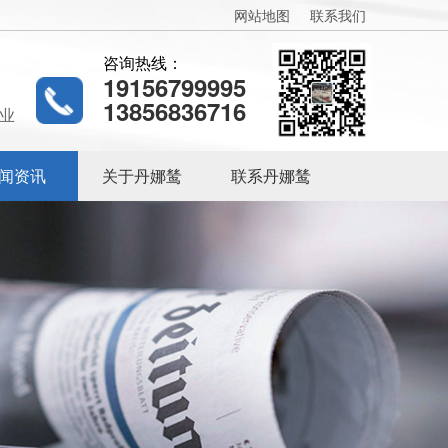
网站地图
联系我们
咨询热线：
19156799995
13856836716
业
闻资讯
关于丹娜鸶
联系丹娜鸶