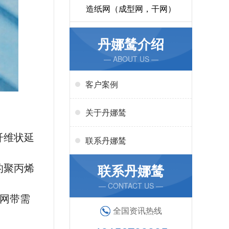
造纸网（成型网，干网）
丹娜鸶介绍
— ABOUT US —
客户案例
关于丹娜鸶
纤维状延
联系丹娜鸶
联系丹娜鸶
的聚丙烯
— CONTACT US —
送网带需
全国资讯热线