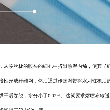
，从喷丝板的喷头的细孔中挤出热聚丙烯，使其呈
接性形成纤维网，然后通过传送网带将水刺驻极后
烘干后卷绕，水分小于
0.02%。这就要求熔喷布输