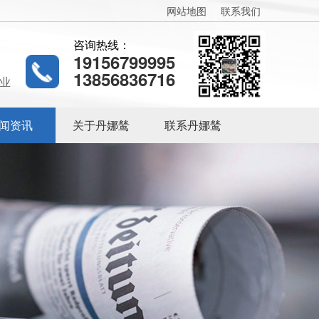
网站地图
联系我们
咨询热线：
19156799995
13856836716
业
闻资讯
关于丹娜鸶
联系丹娜鸶