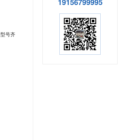
19156799995
格型号齐