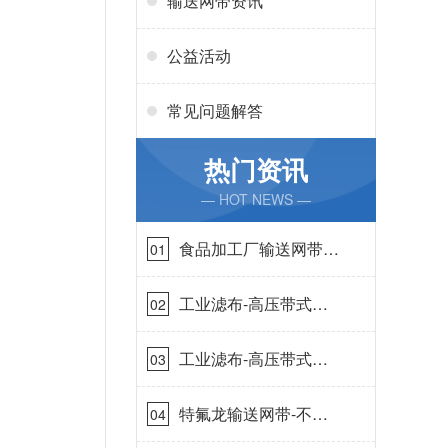
输送网带资讯
公益活动
常见问题解答
热门资讯
— HOT NEWS —
食品加工厂输送网带哪
01
里有-耐温耐磨{丹娜鸶
过滤}
工业滤布-高压带式滤
02
布需要高强耐磨吗{丹
娜鸶过滤}
工业滤布-高压带式滤
03
布一定要高强耐磨{丹
娜鸶过滤}
特氟龙输送网带-不惧
04
高温{丹娜鸶过滤}