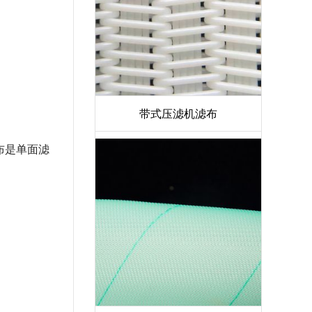
带式压滤机滤布
布是单面滤