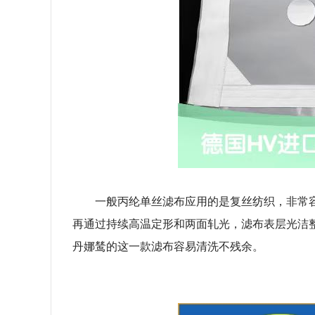
一般丙纶单丝滤布应用的是复丝纺织，非常
再通过持续高温定形和两面轧光，滤布表层光洁
丹娜鸶的这一款滤布容易清洗不残余。