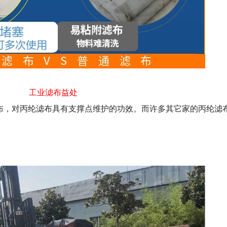
工业滤布益处
布，对丙纶滤布具有支撑点维护的功效。而许多其它家的丙纶滤