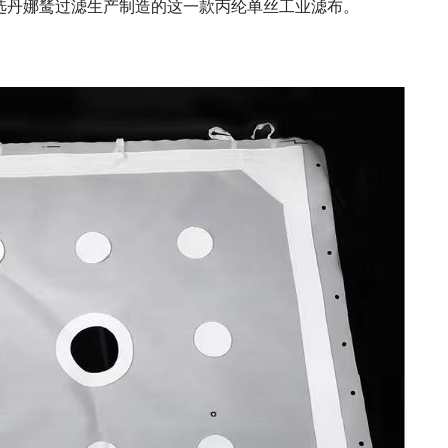
选丹娜鸶过滤生产制造的这一款丙纶单丝工业滤布。