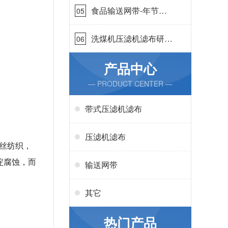
食品输送网带-年节省
05
成本75万{丹娜鸶过滤}
洗煤机压滤机滤布研发
06
生产-按需定制{丹娜鸶
过滤}
产品中心
— PRODUCT CENTER —
带式压滤机滤布
压滤机滤布
丝纺织，
淀腐蚀，而
输送网带
其它
热门产品