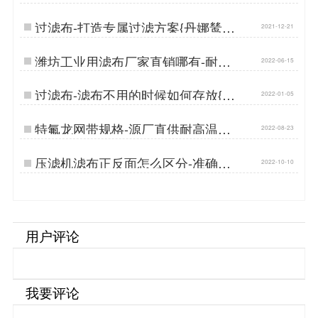
娜鸶过滤}…
过滤布-打造专属过滤方案{丹娜鸶过
2021-12-21
滤}…
潍坊工业用滤布厂家直销哪有-耐磨
2022-06-15
损经久耐用{丹娜鸶过滤}…
过滤布-滤布不用的时候如何存放{丹
2022-01-05
娜鸶过滤}…
特氟龙网带规格-源厂直供耐高温耐
2022-08-23
磨损[丹娜鸶]…
压滤机滤布正反面怎么区分-准确过
2022-10-10
滤不残留…
用户评论
我要评论