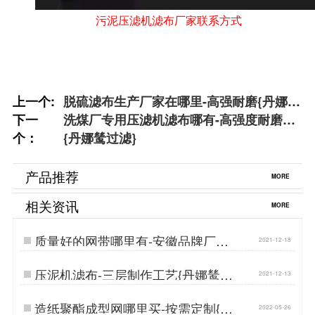
污泥压滤机滤布厂家联系方式
上一个:
脱硫滤布生产厂家在哪里-高强耐磨{丹娜鸶
下一
过滤}
洗煤厂专用压滤机滤布哪有-高强度耐磨损
个：
{丹娜鸶过滤}
产品推荐
MORE
相关资讯
MORE
质量好的网带哪里有-安徽品牌厂家
2021-12-18
{丹娜鸶过滤}…
压泥机滤布-三层制作工艺{丹娜鸶过
2021-12-13
滤}…
造纸聚酯成型网哪里买-按需定制{丹
2022-05-26