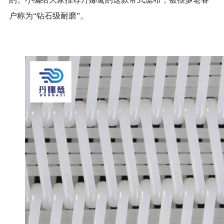
户称为“钻石级耐磨”。