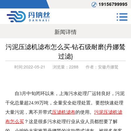
19156799995
新闻详情
污泥压滤机滤布怎么买-钻石级耐磨{丹娜鸶
过滤}
时间:
2022-05-21
浏览量：
2288
作者：
安徽丹娜鸶
自3月中旬闭环以来，上海污水处理厂运转良好，污泥
干化总量超24.99万吨，全量安全处理处置。要想快速处理
大量污泥，离不开带式
压滤机滤布
的使用。
污泥压滤机滤
布怎么买
？这是很多污水处理行业从业人员都想要了解
的。小编给大家推荐丹娜鸶的这款带式滤布，被很多老客