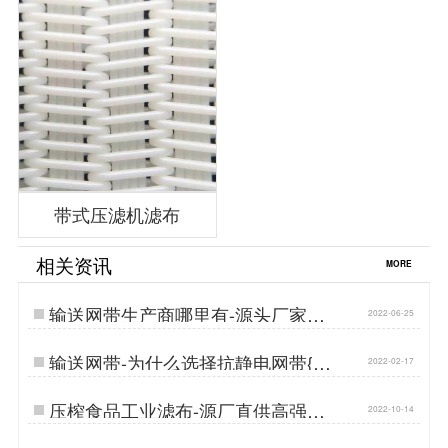
带式压滤机滤布
相关资讯
MORE
输送网带生产商哪里有-源头厂家按
2022-06-25
需定制[丹娜鸶]…
输送网带-为什么选择抗静电网带{丹
2022-02-17
娜鸶过滤}…
压榨食品工业滤布-源厂直供高强耐
2022-10-14
磨[丹娜鸶]…