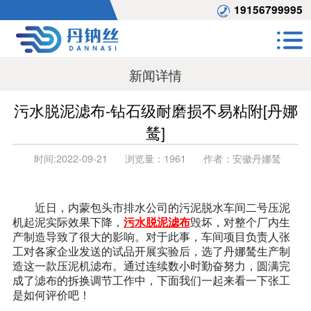
19156799995
新闻详情
污水脱泥滤布-钻石级耐磨损不易粘附[丹娜
鸶]
时间:
2022-09-21
浏览量：
1961
作者：
安徽丹娜鸶
近日，内蒙包头市排水公司的污泥脱水车间二号压泥
机起泥实际效果下降，
污水脱泥滤布
毁坏，对整个厂内生
产制造导致了很大的影响。对于此事，车间项目负责人张
工对各家企业发送的试品开展实验后，选了丹娜鸶生产制
造这一款压泥机滤布。通过连续数小时勤奋努力，圆满完
成了滤布的拆换调节工作中，下面我们一起来看一下张工
是如何评价吧！