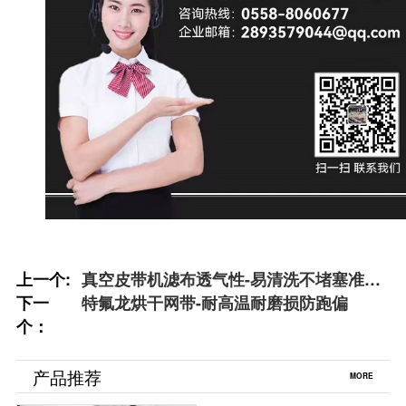
上一个:
真空皮带机滤布透气性-易清洗不堵塞准确
下一
过滤
特氟龙烘干网带-耐高温耐磨损防跑偏
个：
产品推荐
MORE